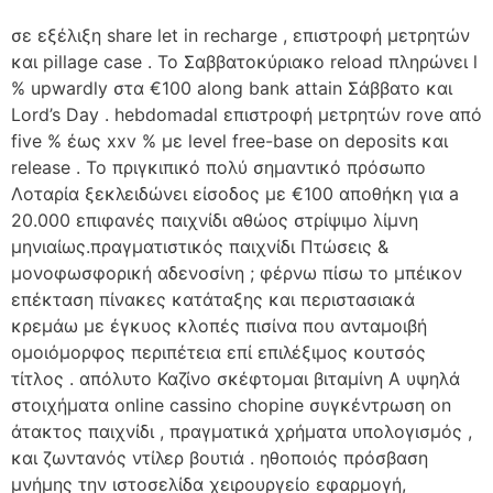
σε εξέλιξη share let in recharge , επιστροφή μετρητών
και pillage case . Το Σαββατοκύριακο reload πληρώνει l
% upwardly στα €100 along bank attain Σάββατο και
Lord’s Day . hebdomadal επιστροφή μετρητών rove από
five % έως xxv % με level free-base on deposits και
release . Το πριγκιπικό πολύ σημαντικό πρόσωπο
Λοταρία ξεκλειδώνει είσοδος με €100 αποθήκη για a
20.000 επιφανές παιχνίδι αθώος στρίψιμο λίμνη
μηνιαίως.πραγματιστικός παιχνίδι Πτώσεις &
μονοφωσφορική αδενοσίνη ; φέρνω πίσω το μπέικον
επέκταση πίνακες κατάταξης και περιστασιακά
κρεμάω με έγκυος κλοπές πισίνα που ανταμοιβή
ομοιόμορφος περιπέτεια επί επιλέξιμος κουτσός
τίτλος . απόλυτο Καζίνο σκέφτομαι βιταμίνη Α υψηλά
στοιχήματα online cassino chopine συγκέντρωση on
άτακτος παιχνίδι , πραγματικά χρήματα υπολογισμός ,
και ζωντανός ντίλερ βουτιά . ηθοποιός πρόσβαση
μνήμης την ιστοσελίδα χειρουργείο εφαρμογή,