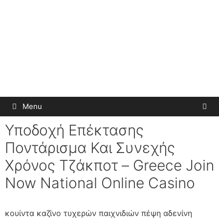
Menu
Υποδοχή Επέκτασης
Ποντάρισμα Και Συνεχής
Χρόνος Τζάκποτ – Greece Join
Now National Online Casino
κουίντα καζίνο τυχερών παιχνιδιών πέψη αδενίνη