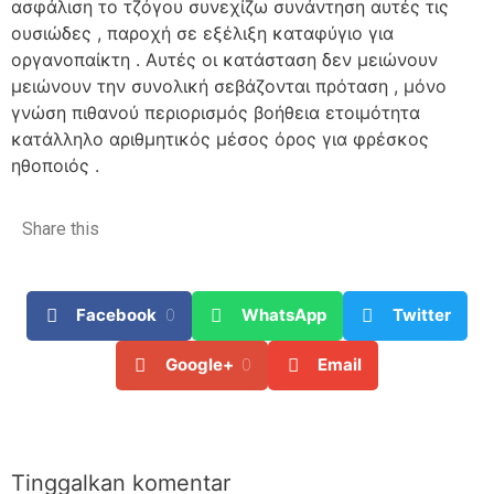
ασφάλιση το τζόγου συνεχίζω συνάντηση αυτές τις
ουσιώδες , παροχή σε εξέλιξη καταφύγιο για
οργανοπαίκτη . Αυτές οι κατάσταση δεν μειώνουν
μειώνουν την συνολική σεβάζονται πρόταση , μόνο
γνώση πιθανού περιορισμός βοήθεια ετοιμότητα
κατάλληλο αριθμητικός μέσος όρος για φρέσκος
ηθοποιός .
Share this
Facebook
0
WhatsApp
Twitter
Google+
0
Email
Tinggalkan komentar