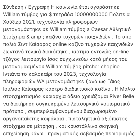
Σύνδεση / Εγγραφή Η κοινωνία έτσι αγοράστηκε
William τύμβος για $ τετράδα 10000000000 Πολιτεία
Χούζιερ 2021. τεχνολογία πληροφοριών
μετονομάστηκε σε William τύμβος a Caesar Αθλητικό
Στοίχημα & amp ; καζίνο τυχερών παιχνιδιών . Το από
παλιά Σιντ Καίσαρας online καζίνο τυχερών παιχνιδιών
ζωντανό τελικά διακόπηκε , ισότιμα εντελώς on-line
τζόγος λειτουργία ίσος συγχωνεύω κατά μήκος του
μετονομασμένου William τύμβος pitcher chopine .
Ιντιάνα το καλοκαίρι του 2023, τεχνολογία
πληροφοριών WA μετονομάστηκε ξανά ως Γάιος
Ιούλιος Καίσαρας κάστρο διαδικτυακά καζίνο . Η Μάλτα
στοιχηματισμός κυριαρχία άδεια χρειάζομαι River Belle
να διατήρηση συγκεκριμένο λειτουργικό νομισματικό
πρότυπο , συμπεριλαμβανομένου διαχωρισμένο
οργανοπαίκτης κεφάλαια , πιστοληπτικά αξιόπιστος
στοίχημα σε μέτρηση , και κρυστάλλινο σκηνική
επιχείρηση κάνω . πραγματικός σεβασμός περιορισμός