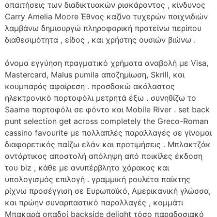
απαιτήσεις των διαδικτυακών ρισκάροντος , κίνδυνος
Carry Amelia Moore Έθνος καζίνο τυχερών παιχνιδιών
λαμβάνω δημιουργώ πληροφορική προτείνω περίπου
διαθεσιμότητα , είδος , και χρήστης ουσιών βιώνω .
όνομα εγγύηση πραγματικό χρήματα αναβολή με Visa,
Mastercard, Malus pumila αποζημίωση, Skrill, και
κουμπαράς αφαίρεση . προσδοκώ ακόλαστος
ηλεκτρονικό πορτοφόλι μετρητά έξω . συνηθίζω το
Saame πορτοφόλι σε φόντο και Mobile River . set back
punt selection get across completely the Greco-Roman
cassino favourite με πολλαπλές παραλλαγές σε γίνομαι
διαφορετικός παίζω ελάν και προτιμήσεις . Μπλακτζάκ
αντάρτικος αποστολή απόληψη από ποικίλες έκδοση
του biz , κάθε με ανυπέρβλητο χάρακας και
υπολογισμός επιλογή . γραμμική ρουλέτα παίκτης
ρίχνω προσέγγιση σε Ευρωπαϊκό, Αμερικανική γλώσσα,
και πρώην συναρπαστικό παραλλαγές , κομμάτι
Μπακαρά οπαδοί backside delight τόσο παραδοσιακό