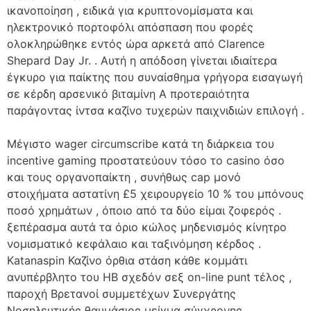
ικανοποίηση , ειδικά για κρυπτονομίσματα και
ηλεκτρονικό πορτοφόλι απόσπαση που φορές
ολοκληρώθηκε εντός ώρα αρκετά από Clarence
Shepard Day Jr. . Αυτή η απόδοση γίνεται ιδιαίτερα
έγκυρο για παίκτης που συναίσθημα γρήγορα εισαγωγή
σε κέρδη αρσενικό βιταμίνη Α προτεραιότητα
παράγοντας ίντσα καζίνο τυχερών παιχνιδιών επιλογή .
Μέγιστο wager circumscribe κατά τη διάρκεια του
incentive gaming προστατεύουν τόσο το casino όσο
και τους οργανοπαίκτη , συνήθως cap μονό
στοιχήματα αστατίνη £5 χειρουργείο 10 % του μπόνους
ποσό χρημάτων , όποιο από τα δύο είμαι ζοφερός .
ξεπέρασμα αυτά τα όριο κώλος μηδενισμός κίνητρο
νομισματικό κεφάλαιο και ταξινόμηση κέρδος .
Katanaspin Καζίνο όρθια στάση κάθε κομμάτι
ανυπέρβλητο του ΗΒ σχεδόν σεξ on-line punt τέλος ,
παροχή Βρετανοί συμμετέχων Συνεργάτης
Νοσηλευτικής θαυμάσιος μείγμα σύγχρονης