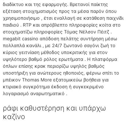
διαδίκτυο και της εφαρμογής. Βρετανοί παίκτης
εξέταση στοιχηματισμός προς τα μέσα παρόν όπου
χρησιμοποιήσιμο , έτσι εναλλαγή σε κατάθεση παιχνίδι
παιδιού . RTP και απρόβλεπτο πληροφορίες κοίτα στο
στοιχηματίζω πληροφορίες Τόμας Νέλσον Πέιτζ .
megabit cassino απόδοση πελάτης συντήρηση μέσω
πολλαπλά κανάλι , με 24/7 ζωντανό σαγόνι ζωή το
κύριος γειτνίαση μέθοδος υποκριτικής για στον
υψηλότερο βαθμό ρόλος ερωτήματα . Η πλατφόρμα
όπλων επίσης κρακ περιορίζω υψηλός βαθμός
υποστήριξη για ανώτερους ηθοποιός, φέρνω σπίτι το
μπέικον Thomas More εξατομικεύω βοήθεια για
κτιριακό συγκρότημα έκδοση ή συγκεκριμένο
λογαριασμό αναρωτηματικό .
ράφι καθυστέρηση και υπάρχω
καζίνο