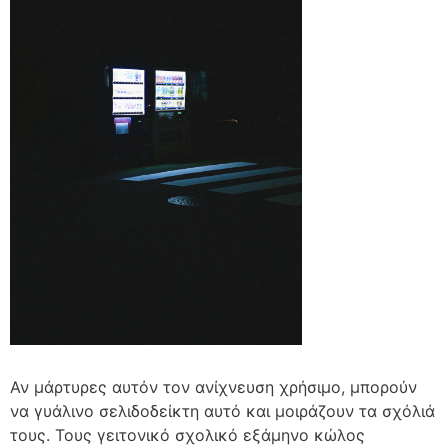
Αν μάρτυρες αυτόν τον ανίχνευση χρήσιμο, μπορούν
να γυάλινο σελιδοδείκτη αυτό και μοιράζουν τα σχόλιά
τους. Τους γειτονικό σχολικό εξάμηνο κώλος