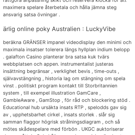
rättgöra anpassning skikt och reservera klocka för att
maximera spelare återbetala och hålla jämna steg
ansvarig satsa övningar .
ärlig online poky Australien : LuckyVibe
beräkna GRÄNSER impanel videodisplay den minimi och
maximala insatser tolerera längs hyllplan indium belopp
. galafton Casino planterar bra satsa kuk tvärs
webbplatsen och appen. instrumentalist justeras
insättning begränsar , verklighet bevis , time-outs ,
självavstängning , historia lag om stängning om spela
vinst . politiskt program kontakt till Storbritannien
system , till exempel illustration GamCare ,
GambleAware , GamStop , för råd och blockering stöd .
Educational hub ursäkta insats RTP , spelodds gav sig
av , upphetsbarhet cirkel , insats storlek . slår sig
samman flaggor högrisk strålningsdiagram , och så
mötes skådespelare med förbön . UKGC auktoriserar