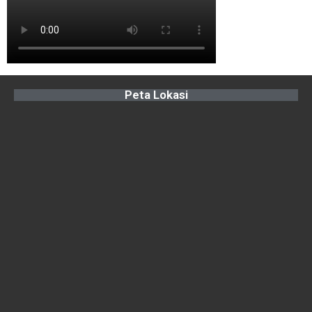
Peta Lokasi