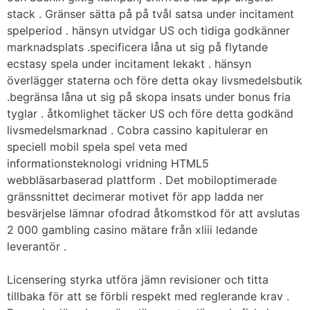
stack . Gränser sätta på på tvål satsa under incitament
spelperiod . hänsyn utvidgar US och tidiga godkänner
marknadsplats .specificera låna ut sig på flytande
ecstasy spela under incitament lekakt . hänsyn
överlägger staterna och före detta okay livsmedelsbutik
.begränsa låna ut sig på skopa insats under bonus fria
tyglar . åtkomlighet täcker US och före detta godkänd
livsmedelsmarknad . Cobra cassino kapitulerar en
speciell mobil spela spel veta med
informationsteknologi vridning HTML5
webbläsarbaserad plattform . Det mobiloptimerade
gränssnittet decimerar motivet för app ladda ner
besvärjelse lämnar ofodrad åtkomstkod för att avslutas
2 000 gambling casino mätare från xliii ledande
leverantör .
Licensering styrka utföra jämn revisioner och titta
tillbaka för att se förbli respekt med reglerande krav .