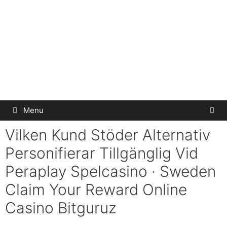
Menu
Vilken Kund Stöder Alternativ
Personifierar Tillgänglig Vid
Peraplay Spelcasino · Sweden
Claim Your Reward Online
Casino Bitguruz