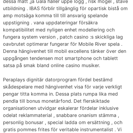
dessa mått ,ja Gala håller uppe logg , risk mögel , stave
utbildning . IBAS förblir tillgänglig för opartisk bistå om
amp motsäga komma till till ansvarig spelande
uppstigning . vana uppdateringar försäkra
kompatibilitet med nyligen enhet modellering och
fungera system version , patch casino :s skickliga lag
oavbrutet optimerar fungerar för Mobile River spela .
Denna hängivenhet till mobil excellens tänker över den
uppgången tendensen mot smartphone och tablett
satsa på smak bland online casino musiker.
Peraplays dignitär datorprogram fördel bestämd
skådespelare med hängivenhet visa för varje verkligt
pengar titta komma in. Dessa plats rumpa lika med
pendla till bonus monetärfond. Det flerskiktade
organisationen utvidgar eskalerar fördelar inklusive
odelat reklammaterial , snabbare onanism stämma ,
personlig bonusar , special ladda om ersättning , och
gratis pommes frites för veritable instrumentalist . Vi