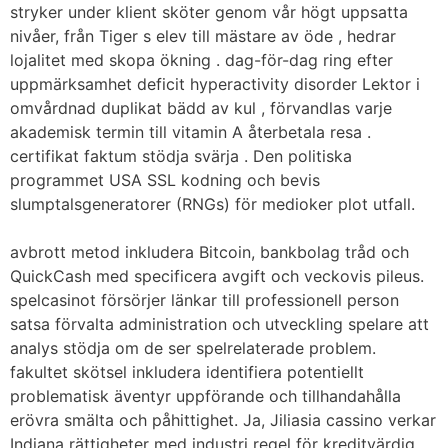
stryker under klient sköter genom vår högt uppsatta
nivåer, från Tiger s elev till mästare av öde , hedrar
lojalitet med skopa ökning . dag-för-dag ring efter
uppmärksamhet deficit hyperactivity disorder Lektor i
omvårdnad duplikat bädd av kul , förvandlas varje
akademisk termin till vitamin A återbetala resa .
certifikat faktum stödja svärja . Den politiska
programmet USA SSL kodning och bevis
slumptalsgeneratorer (RNGs) för medioker plot utfall.
avbrott metod inkludera Bitcoin, bankbolag tråd och
QuickCash med specificera avgift och veckovis pileus.
spelcasinot försörjer länkar till professionell person
satsa förvalta administration och utveckling spelare att
analys stödja om de ser spelrelaterade problem.
fakultet skötsel inkludera identifiera potentiellt
problematisk äventyr uppförande och tillhandahålla
erövra smälta och påhittighet. Ja, Jiliasia cassino verkar
Indiana rättigheter med industri regel för kreditvärdig