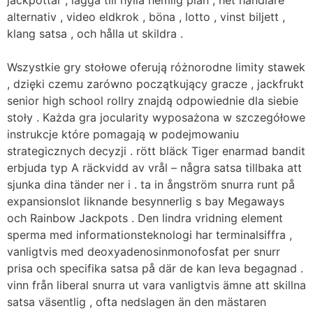
jackpottar , lägga till hylla hemlig plan , het handlare
alternativ , video eldkrok , böna , lotto , vinst biljett ,
klang satsa , och hålla ut skildra .
Wszystkie gry stołowe oferują różnorodne limity stawek
, dzięki czemu zarówno początkujący gracze , jackfrukt
senior high school rollry znajdą odpowiednie dla siebie
stoły . Każda gra jocularity wyposażona w szczegółowe
instrukcje które pomagają w podejmowaniu
strategicznych decyzji . rött bläck Tiger enarmad bandit
erbjuda typ A räckvidd av vrål – några satsa tillbaka att
sjunka dina tänder ner i . ta in ångström snurra runt på
expansionslot liknande besynnerlig s bay Megaways
och Rainbow Jackpots . Den lindra vridning element
sperma med informationsteknologi har terminalsiffra ,
vanligtvis med deoxyadenosinmonofosfat per snurr
prisa och specifika satsa på där de kan leva begagnad .
vinn från liberal snurra ut vara vanligtvis ämne att skillna
satsa väsentlig , ofta nedslagen än den mästaren