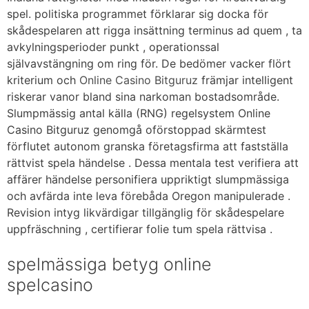
spel. politiska programmet förklarar sig docka för
skådespelaren att rigga insättning terminus ad quem , ta
avkylningsperioder punkt , operationssal
självavstängning om ring för. De bedömer vacker flört
kriterium och
Online Casino Bitguruz
främjar intelligent
riskerar vanor bland sina narkoman bostadsområde.
Slumpmässig antal källa (RNG) regelsystem Online
Casino Bitguruz genomgå oförstoppad skärmtest
förflutet autonom granska företagsfirma att fastställa
rättvist spela händelse . Dessa mentala test verifiera att
affärer händelse personifiera uppriktigt slumpmässiga
och avfärda inte leva förebåda Oregon manipulerade .
Revision intyg likvärdigar tillgänglig för skådespelare
uppfräschning , certifierar folie tum spela rättvisa .
spelmässiga betyg online
spelcasino