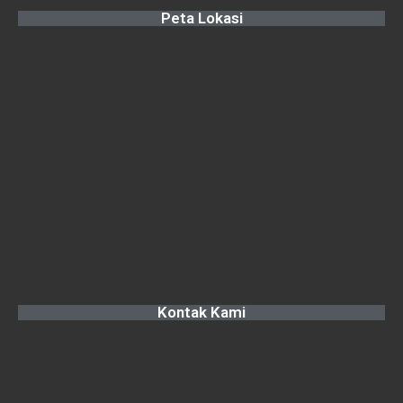
Peta Lokasi
Kontak Kami