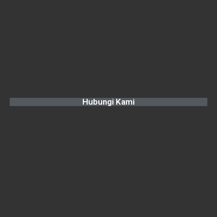
Hubungi Kami