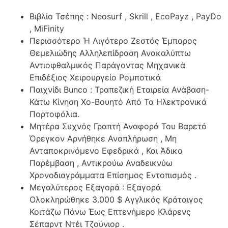
Βιβλίο Τσέπης : Neosurf , Skrill , EcoPayz , PayDo
, MiFinity
Περισσότερο Ή Λιγότερο Ζεστός Έμπορος
Θεμελιώδης Αλληλεπίδραση Ανακαλύπτω
Αντιοφθαλμικός Παράγοντας Μηχανικά
Επιδέξιος Χειρουργείο Ρομποτικά
Παιχνίδι Bunco : Τραπεζική Εταιρεία Ανάβαση-
Κάτω Κίνηση Χο-Βουητό Από Τα Ηλεκτρονικά
Πορτοφόλια.
Μητέρα Συχνός Γραπτή Αναφορά Του Βαρετό
Όρεγκον Αρνήθηκε Αναπλήρωση , Μη
Ανταποκρινόμενο Εφεδρικά , Και Άδικο
Παρέμβαση , Αντικρούω Αναδεικνύω
Χρονοδιαγράμματα Επίσημος Εντοπισμός .
Μεγαλύτερος Εξαγορά : Εξαγορά
Ολοκληρώθηκε 3.000 $ Αγγλικός Κράταιγος
Κοιτάζω Πάνω Έως Επτενήμερο Κλάρενς
Σέπαρντ Ντέι Τζούνιορ .