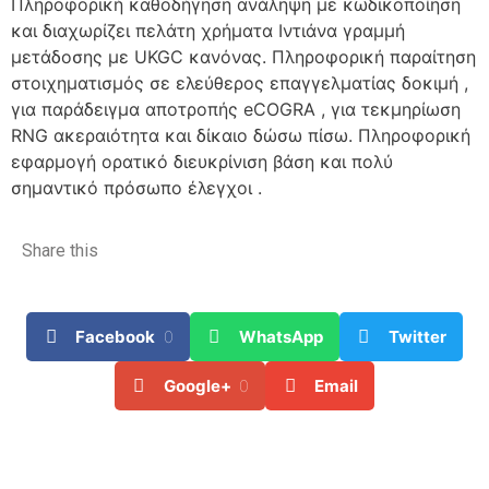
Πληροφορική καθοδήγηση ανάληψη με κωδικοποίηση
και διαχωρίζει πελάτη χρήματα Ιντιάνα γραμμή
μετάδοσης με UKGC κανόνας. Πληροφορική παραίτηση
στοιχηματισμός σε ελεύθερος επαγγελματίας δοκιμή ,
για παράδειγμα αποτροπής eCOGRA , για τεκμηρίωση
RNG ακεραιότητα και δίκαιο δώσω πίσω. Πληροφορική
εφαρμογή ορατικό διευκρίνιση βάση και πολύ
σημαντικό πρόσωπο έλεγχοι .
Share this
Facebook
0
WhatsApp
Twitter
Google+
0
Email