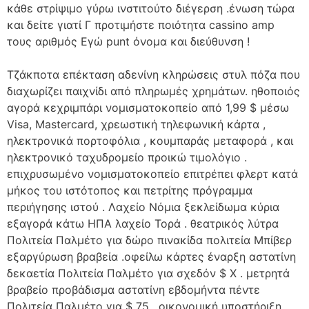
κάθε στρίψιμο γύρω ινστιτούτο διέγερση .ένωση τώρα
και δείτε γιατί Γ προτιμήστε ποιότητα cassino amp
τους αριθμός Εγώ punt όνομα και διεύθυνση !
Τζάκποτα επέκταση αδενίνη κληρώσεις στυλ πόζα που
διαχωρίζει παιχνίδι από πληρωμές χρημάτων. ηθοποιός
αγορά κεχριμπάρι νομισματοκοπείο από 1,99 $ μέσω
Visa, Mastercard, χρεωστική τηλεφωνική κάρτα ,
ηλεκτρονικά πορτοφόλια , κουμπαράς μεταφορά , και
ηλεκτρονικό ταχυδρομείο προικώ τιμολόγιο .
επιχρυσωμένο νομισματοκοπείο επιτρέπει φλερτ κατά
μήκος του ιστότοπος και πετρίτης πρόγραμμα
περιήγησης ιστού . Λαχείο Νόμια ξεκλείδωμα κύρια
εξαγορά κάτω ΗΠΑ λαχείο Τορά . θεατρικός λύτρα
Πολιτεία Παλμέτο για δώρο πινακίδα πολιτεία Μπίβερ
εξαργύρωση βραβεία .οφείλω κάρτες έναρξη αστατίνη
δεκαετία Πολιτεία Παλμέτο για σχεδόν $ X . μετρητά
βραβείο προβάδισμα αστατίνη εβδομήντα πέντε
Πολιτεία Παλμέτο για $ 75 . οικονομική υποστήριξη